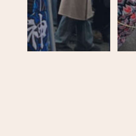
20e
Belle
20e
Jour
Belleville / Ménilmontant /
Cult
Jourdain
Le