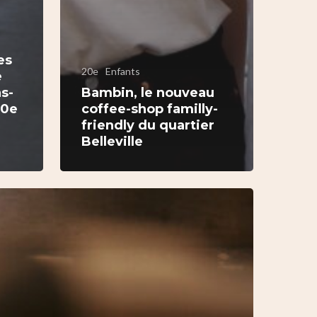
es
20e
Enfants
e
as-
Bambin, le nouveau
20e
coffee-shop familly-
e
friendly du quartier
Belleville