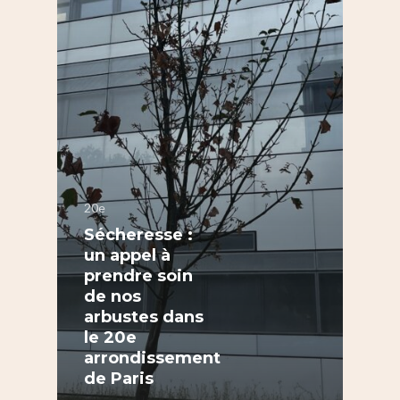
20e
Sécheresse :
un appel à
prendre soin
de nos
arbustes dans
le 20e
arrondissement
S’informer
de Paris