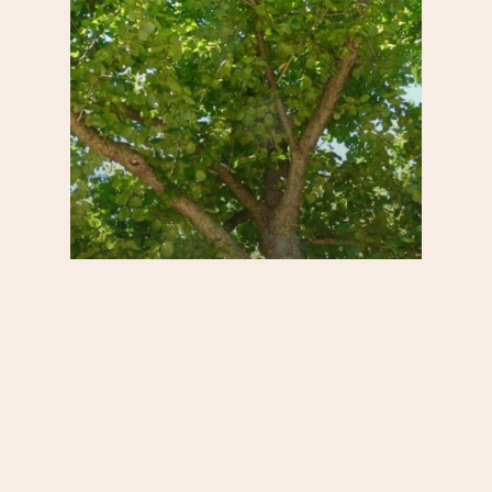
20e
Balades
Par quartier
S'informer
Se bouger
9 700 arbres – dont 14
spécimens remarquables –
recensés dans le 20e