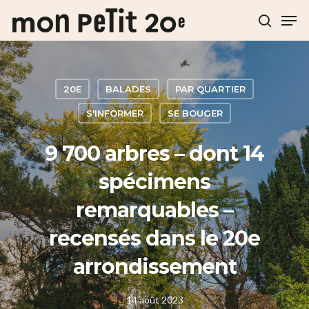
Hit enter to search or ESC to close
20E
BALADES
PAR QUARTIER
S'INFORMER
SE BOUGER
9 700 arbres – dont 14
spécimens
remarquables –
recensés dans le 20e
arrondissement
14 août 2023