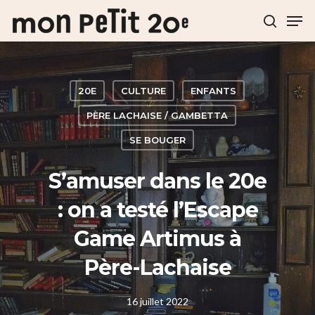
Hit enter to search or ESC to close
20E
CULTURE
ENFANTS
PÈRE LACHAISE / GAMBETTA
SE BOUGER
S’amuser dans le 20e
: on a testé l’Escape
Game Artimus à
Père-Lachaise
16 juillet 2022