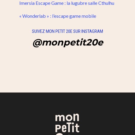
Imersia Escape Game : la lugubre salle Cthulhu
« Wonderlab » : l’escape game mobile
SUIVEZ MON PETIT 20E SUR INSTAGRAM
@monpetit20e