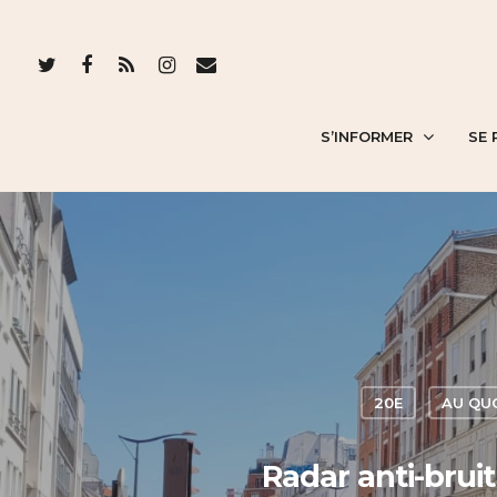
S’INFORMER
SE 
20E
AU QU
Radar anti-brui