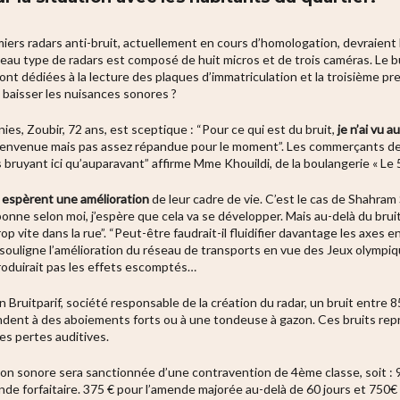
miers radars anti-bruit, actuellement en cours d’homologation, devraient
eau type de radars est composé de huit micros et de trois caméras. Le b
sont dédiées à la lecture des plaques d’immatriculation et la troisième 
re baisser les nuisances sonores ?
es, Zoubir, 72 ans, est sceptique : “Pour ce qui est du bruit,
je n’ai vu 
ienvenue mais pas assez répandue pour le moment”. Les commerçants de 
bruyant ici qu’auparavant” affirme Mme Khouildi, de la boulangerie « Le 
t
espèrent une amélioration
de leur cadre de vie. C’est le cas de Shahram
bonne selon moi, j’espère que cela va se développer. Mais au-delà du bruit,
op vite dans la rue”.
“Peut-être faudrait-il fluidifier davantage les axes 
ouligne l’amélioration du réseau de transports en vue des Jeux olympi
e produirait pas les effets escomptés…
 Bruitparif, société responsable de la création du radar, un bruit entre 8
ndent à des aboiements forts ou à une tondeuse à gazon. Ces bruits rep
des pertes auditives.
tion sonore sera sanctionnée d’une contravention de 4ème classe, soit :
nde forfaitaire.
375 € pour l’amende majorée au-delà de 60 jours et
750€ 