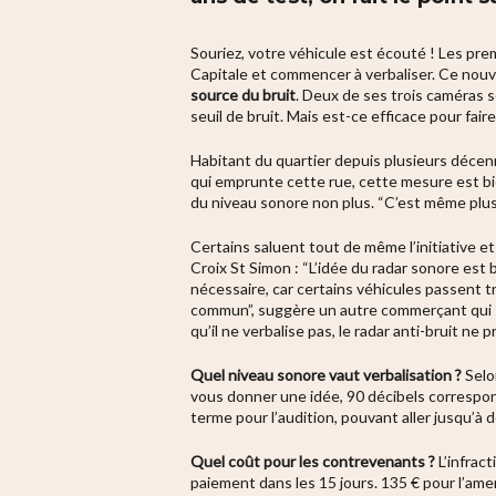
Souriez, votre véhicule est écouté ! Les pre
Capitale et commencer à verbaliser. Ce nouv
source du bruit
. Deux de ses trois caméras 
seuil de bruit. Mais est-ce efficace pour fai
Habitant du quartier depuis plusieurs décenni
qui emprunte cette rue, cette mesure est b
du niveau sonore non plus. “C’est même plus 
Certains saluent tout de même l’initiative e
Croix St Simon
: “L’idée du radar sonore est 
nécessaire, car certains véhicules passent tr
commun”, suggère un autre commerçant qui s
qu’il ne verbalise pas, le radar anti-bruit n
Quel niveau sonore vaut verbalisation ?
Selon
vous donner une idée, 90 décibels correspo
terme pour l’audition, pouvant aller jusqu’à 
Quel coût pour les contrevenants ?
L’infrac
paiement dans les 15 jours.
135 € pour l’ame