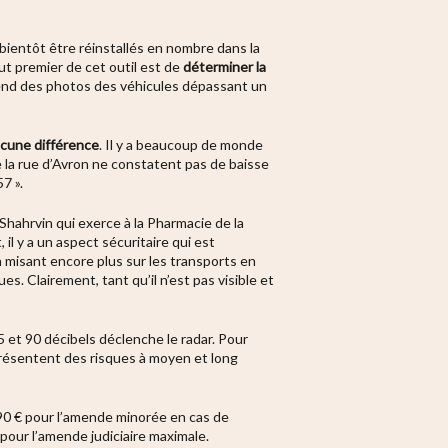
 bientôt être réinstallés en nombre dans la
ut premier de cet outil est de
déterminer la
prend des photos des véhicules dépassant un
aucune différence
. Il y a beaucoup de monde
la rue d’Avron ne constatent pas de baisse
57 »
.
 Shahrvin qui exerce à
la Pharmacie de la
 il y a un aspect sécuritaire qui est
en misant encore plus sur les transports en
ques.
Clairement, tant qu’il n’est pas visible et
5 et 90 décibels déclenche le radar. Pour
résentent des risques à moyen et long
90 € pour l’amende minorée en cas de
pour l’amende judiciaire maximale.