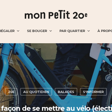
RÉGALER
SE BOUGER
PAR QUARTIER
À PROP
20E
AU QUOTIDIEN
BALADES
S'INFORMER
façon de se mettre au vélo (élect