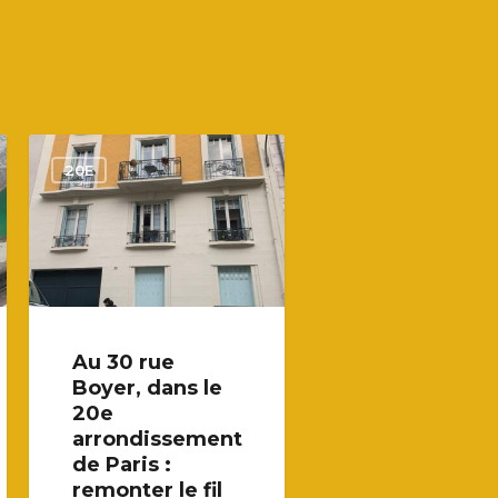
20E
Au 30 rue
Boyer, dans le
20e
arrondissement
de Paris :
remonter le fil