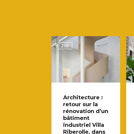
20E
Architecture :
retour sur la
rénovation d’un
bâtiment
industriel Villa
Riberolle, dans