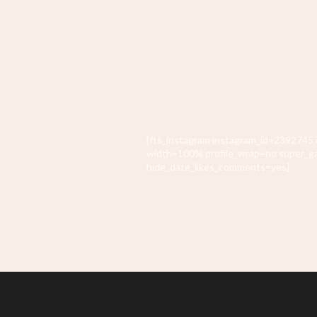
[fts_instagram instagram_id=23927
width=100% profile_wrap=no super_g
hide_date_likes_comments=yes]