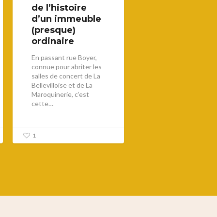
de l’histoire
d’un immeuble
(presque)
ordinaire
En passant rue Boyer,
connue pour abriter les
salles de concert de La
Bellevilloise et de La
Maroquinerie, c’est
cette…
1