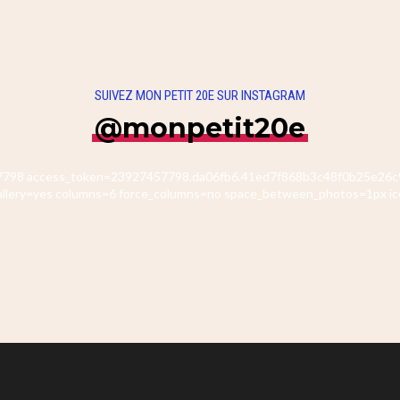
SUIVEZ MON PETIT 20E SUR INSTAGRAM
@monpetit20e
457798 access_token=23927457798.da06fb6.41ed7f868b3c48f0b25e26c9
allery=yes columns=6 force_columns=no space_between_photos=1px ic