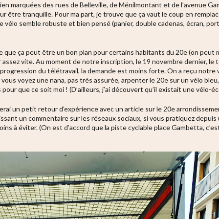
ien marquées des rues de Belleville, de Ménilmontant et de l’avenue Gam
ur être tranquille. Pour ma part, je trouve que ça vaut le coup en rempl
ue le vélo semble robuste et bien pensé (panier, double cadenas, écran,
se que ça peut être un bon plan pour certains habitants du 20e (on peut me
oir assez vite. Au moment de notre inscription, le 19 novembre dernier, le t
 progression du télétravail, la demande est moins forte. On a reçu notre 
 si vous voyez une nana, pas très assurée, arpenter le 20e sur un vélo b
pour que ce soit moi ! (D’ailleurs, j’ai découvert qu’il existait une vélo-é
rai un petit retour d’expérience avec un article sur le 20e arrondissement 
aissant un commentaire sur les réseaux sociaux, si vous pratiquez depui
ns à éviter. (On est d’accord que la piste cyclable place Gambetta, c’e