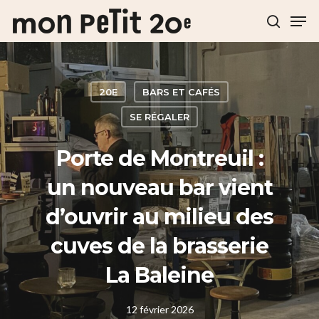
Hit enter to search or ESC to close
20E
BARS ET CAFÉS
SE RÉGALER
Porte de Montreuil :
un nouveau bar vient
d’ouvrir au milieu des
cuves de la brasserie
La Baleine
12 février 2026