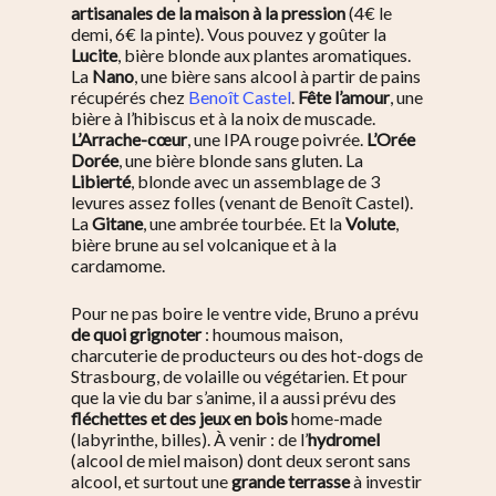
artisanales de la maison à la pression
(4€ le
demi, 6€ la pinte). Vous pouvez y goûter la
Lucite
, bière blonde aux plantes aromatiques.
La
Nano
, une bière sans alcool à partir de pains
récupérés chez
Benoît Castel
.
Fête l’amour
, une
bière à l’hibiscus et à la noix de muscade.
L’Arrache-cœur
, une IPA rouge poivrée.
L’Orée
Dorée
, une bière blonde sans gluten. La
Libierté
, blonde avec un assemblage de 3
levures assez folles (venant de Benoît Castel).
La
Gitane
, une ambrée tourbée. Et la
Volute
,
bière brune au sel volcanique et à la
cardamome.
Pour ne pas boire le ventre vide, Bruno a prévu
de quoi grignoter
: houmous maison,
charcuterie de producteurs ou des hot-dogs de
Strasbourg, de volaille ou végétarien. Et pour
que la vie du bar s’anime, il a aussi prévu des
fléchettes et des jeux en bois
home-made
(labyrinthe, billes). À venir : de l’
hydromel
(alcool de miel maison) dont deux seront sans
alcool, et surtout une
grande terrasse
à investir