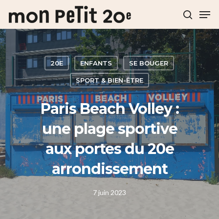
Hit enter to search or ESC to close
20E
ENFANTS
SE BOUGER
SPORT & BIEN-ÊTRE
Paris Beach Volley :
une plage sportive
aux portes du 20e
arrondissement
7 juin 2023