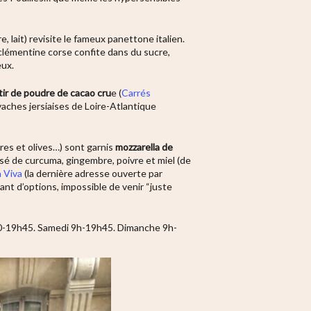
 lait) revisite le fameux panettone italien.
 clémentine corse confite dans du sucre,
eux.
rtir de poudre de cacao cru
e (
Carrés
 vaches jersiaises de Loire-Atlantique
pres et olives…) sont garnis
mozzarella de
osé de
curcuma, gingembre, poivre et miel
(de
a Viva
(la dernière adresse ouverte par
nt d’options, impossible de venir “juste
8h30-19h45. Samedi 9h-19h45. Dimanche 9h-