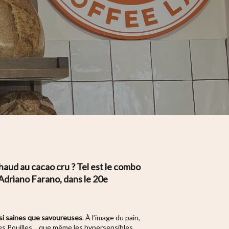
haud au cacao cru ? Tel est le combo
Adriano Farano, dans le 20e
si saines que savoureuses
. À l’image du pain,
 des Pouilles… que
même les hypersensibles