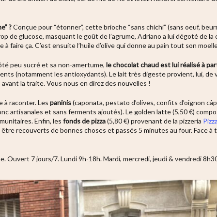
e” ?
Conçue pour “étonner”, cette brioche “sans chichi” (sans oeuf, beurre,
sirop de glucose, masquant le goût de l’agrume,
Adriano a lui dégoté de la
 à faire ça. C’est ensuite l’huile d’olive qui donne au pain tout son moell
côté peu sucré et sa non-amertume,
le chocolat chaud est lui réalisé à pa
ments (notamment les antioxydants). Le lait très digeste provient, lui, de
s avant la traite. Vous nous en direz des nouvelles !
e à raconter. Les
paninis
(caponata, pestato d’olives, confits d’oignon câ
nc artisanales et sans ferments ajoutés). Le golden latte (5,50 €) comp
unitaires. Enfin, les
fonds de pizza
(5,80 €) provenant de la pizzeria
Pizz
être recouverts de bonnes choses et passés 5 minutes au four. Face à ta
ine. Ouvert 7 jours/7. Lundi 9h-18h. Mardi, mercredi, jeudi & vendredi 