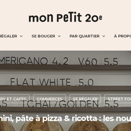
RÉGALER
SE BOUGER
PAR QUARTIER
À PROP
RS ET CAFÉS
COMMERCES
SE RÉGALER
STREET F
ni, pâte à pizza & ricotta : les n