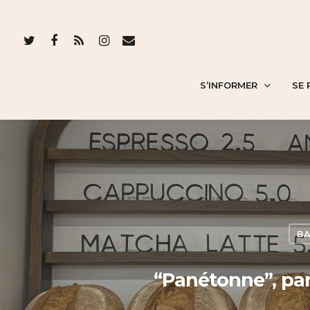
S’INFORMER
SE 
BA
“Panétonne”, pani