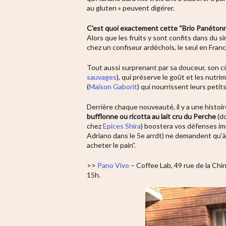
au gluten » peuvent digérer
.
C’est quoi exactement cette “Brio Panétonn
Alors que les fruits y sont confits dans du 
chez un confiseur ardéchois, le seul en France
Tout aussi surprenant par sa douceur, son 
sauvages
), qui préserve le goût et les nutri
(
Maison Gaborit
) qui nourrissent leurs petit
Derrière chaque nouveauté, il y a une histoir
bufflonne ou ricotta au lait cru du Perche
(do
chez
Epices Shira
) boostera vos défenses imm
Adriano dans le 5e arrdt) ne demandent qu’à 
acheter le pain”.
>>
Pano Vivo
– Coffee Lab
, 49 rue de la Ch
15h.