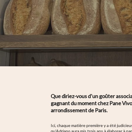
Que diriez-vous d’un goûter associa
gagnant du moment chez Pane Vivo. 
arrondissement de Paris.
Hit enter to search or ESC to close
Ici, chaque matière première y a été judici
qu’Adriano aura mis trois ans à élaborer à par