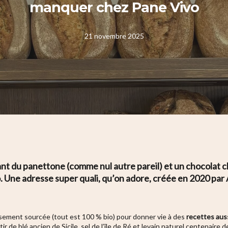
manquer chez Pane Vivo
21 novembre 2025
nt du panettone (comme nul autre pareil) et un chocolat c
Une adresse super quali, qu’on adore, créée en 2020 par 
eusement sourcée (tout est 100 % bio) pour donner vie à des
recettes aus
tir de blé ancien de Sicile, sel de l’île de Ré et levain naturel centenaire