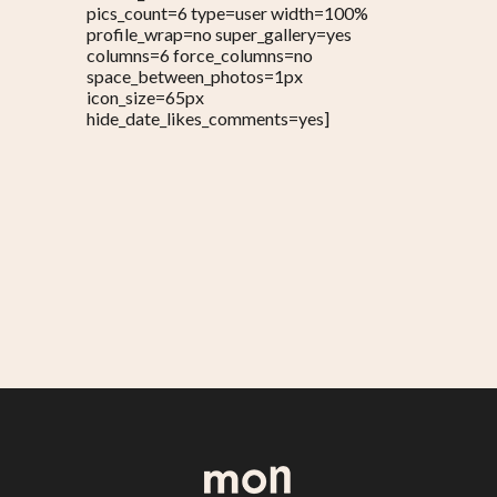
pics_count=6 type=user width=100%
profile_wrap=no super_gallery=yes
columns=6 force_columns=no
space_between_photos=1px
icon_size=65px
hide_date_likes_comments=yes]