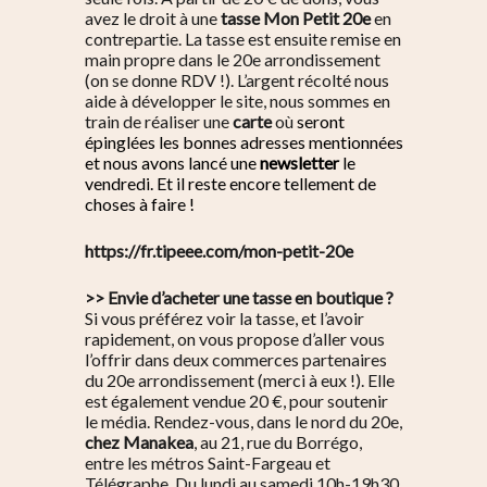
avez le droit à une
tasse Mon Petit 20e
en
contrepartie. La tasse est ensuite remise en
main propre dans le 20e arrondissement
(on se donne RDV !). L’argent récolté nous
aide à développer le site, nous sommes en
train de réaliser une
carte
où
seront
épinglées les bonnes adresses mentionnées
et nous avons lancé une
newsletter
le
vendredi. Et il reste encore tellement de
choses à faire !
https://fr.tipeee.com/mon-petit-20e
>> Envie d’acheter une tasse en boutique ?
Si vous préférez voir la tasse, et l’avoir
rapidement, on vous propose d’aller vous
l’offrir dans deux commerces partenaires
du 20e arrondissement (merci à eux !). Elle
est également vendue 20 €, pour soutenir
le média. Rendez-vous, dans le nord du 20e,
chez
Manakea
, au 21, rue du Borrégo,
entre les métros Saint-Fargeau et
Télégraphe. Du lundi au samedi 10h-19h30,