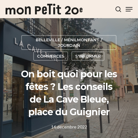
Hit enter to search or ESC to close
BELLEVILLE / MÉNILMONTANT /
JOURDAIN
COMMERCES
S'INFORMER
On boit quoi pour les
fêtes ? Les conseils
de La Cave Bleue,
place du Guignier
16 décembre 2022