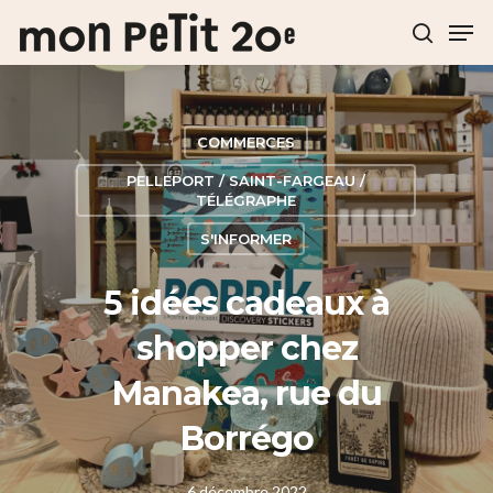
Hit enter to search or ESC to close
COMMERCES
PELLEPORT / SAINT-FARGEAU /
TÉLÉGRAPHE
S'INFORMER
5 idées cadeaux à
shopper chez
Manakea, rue du
Borrégo
6 décembre 2022