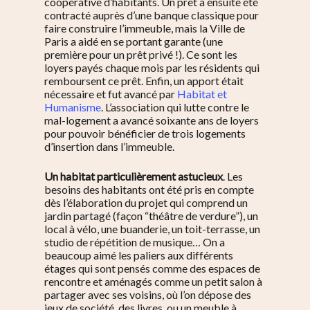
coopérative d’habitants. Un prêt a ensuite été
contracté auprès d’une banque classique pour
faire construire l’immeuble, mais la Ville de
Paris a aidé en se portant garante (une
première pour un prêt privé !). Ce sont les
loyers payés chaque mois par les résidents qui
remboursent ce prêt. Enfin, un apport était
nécessaire et fut avancé par
Habitat et
Humanisme
. L’association qui lutte contre le
mal-logement a avancé soixante ans de loyers
pour pouvoir bénéficier de trois logements
d’insertion dans l’immeuble.
Un habitat particulièrement astucieux
. Les
besoins des habitants ont été pris en compte
dès l’élaboration du projet qui comprend un
jardin partagé (façon “théâtre de verdure”), un
local à vélo, une buanderie, un toit-terrasse, un
studio de répétition de musique… On a
beaucoup aimé les paliers aux différents
étages qui sont pensés comme des espaces de
rencontre et aménagés comme un petit salon à
partager avec ses voisins, où l’on dépose des
jeux de société, des livres, ou un meuble à