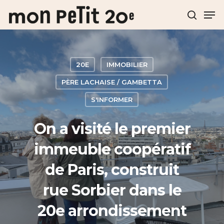
Hit enter to search or ESC to close
20E
IMMOBILIER
PÈRE LACHAISE / GAMBETTA
S'INFORMER
On a visité le premier
immeuble coopératif
de Paris, construit
rue Sorbier dans le
20e arrondissement