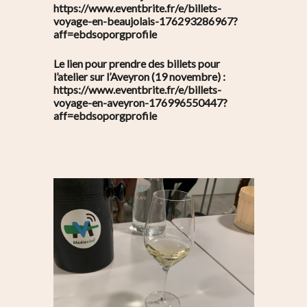
https://www.eventbrite.fr/e/billets-
voyage-en-beaujolais-176293286967?
aff=ebdsoporgprofile
Le lien pour prendre des billets pour
l’atelier sur l’Aveyron (19 novembre) :
https://www.eventbrite.fr/e/billets-
voyage-en-aveyron-176996550447?
aff=ebdsoporgprofile
S’informer
Au quotidien
Se régaler
Commerces
Bars et cafés
Se bouger
Histoire
Restos
Agenda
Par quartier
Immobilier
Street food
Balades
Belleville / Ménilmonta
À propos