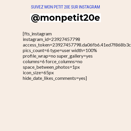
SUIVEZ MON PETIT 20E SUR INSTAGRAM
@monpetit20e
[fts_instagram
instagram_id=23927457798
access_token=23927457798.da06fb6.41ed7f868b3
pics_count=6 type=user width=100%
profile_wrap=no super_gallery=yes
columns=6 force_columns=no
space_between_photos=1px
icon_size=65px
hide_date_likes_comments=yes]