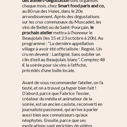
des ateliers-dégustation
sont organisés
chaque mois, chez
Smart food paris and co
,
au 80 rue des Haies, dans le 20e
arrondissement. Après des dégustations
sur les crus communaux du Muscadet, les
vins de Bellet ou de Saint-Pourçain,
le
prochain atelier
mettra à l’honneur le
Beaujolais (les 15 et 23 octobre à 20h). Au
programme : “La dernière appellation
village à avoir été officialisée : Regnié. Un
cru en devenir : Lantignié. Sans oublier un
clin d’oeil au Beaujolais blanc”. Comptez 48
€ la soirée pour six vins à l’affiche,
précédés d’une bulle locale.
Avant de vous recommander l’atelier, on l’a
testé, et on a trouvé ça hyper bien fait !
D’abord, parce que Fabrice Tessier,
créateur du média et animateur de la
soirée, est un ancien caviste, reconverti en
journaliste passionné, qui arrive à parler
aussi bien aux connaisseurs qu’aux
néophytes. Ensuite, parce que ses
explications sont enrichies de vidéos