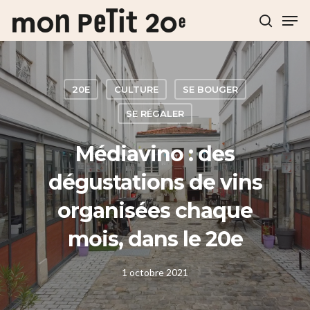
Hit enter to search or ESC to close
20E
CULTURE
SE BOUGER
SE RÉGALER
Médiavino : des
dégustations de vins
organisées chaque
mois, dans le 20e
1 octobre 2021