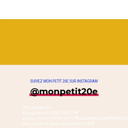
SUIVEZ MON PETIT 20E SUR INSTAGRAM
@monpetit20e
[fts_instagram
instagram_id=23927457798
access_token=23927457798.da06fb6.41ed7f868b3
pics_count=6 type=user width=100%