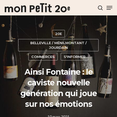
Hit enter to search or ESC to close
20E
BELLEVILLE / MÉNILMONTANT /
JOURDAIN
COMMERCES
S'INFORMER
Ainsi Fontaine : le
caviste nouvelle
génération qui joue
sur nos émotions
10 mars 2021