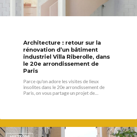
Architecture : retour sur la
rénovation d’un bâtiment
industriel Villa Riberolle, dans
le 20e arrondissement de
Paris
Parce qu'on adore les visites de lieux
insolites dans le 20e arrondissement de
Paris, on vous partage un projet de…
S’informer
Au quotidien
Se régaler
Commerces
Bars et cafés
Se bouger
3
HISTOIRE