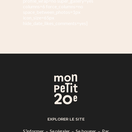
profile_wrap=no super_gallery=yes
columns=6 force_columns=no
space_between_photos=1px
icon_size=65px
hide_date_likes_comments=yes]
EXPLORER LE SITE
S’informer
–
Se régaler
–
Se bouger
–
Par