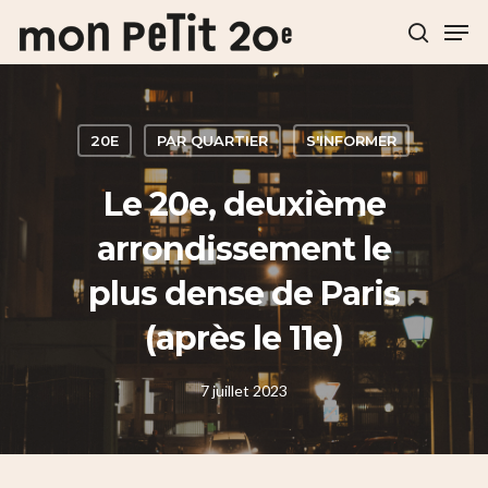
Hit enter to search or ESC to close
20E
PAR QUARTIER
S'INFORMER
Le 20e, deuxième
arrondissement le
plus dense de Paris
(après le 11e)
7 juillet 2023