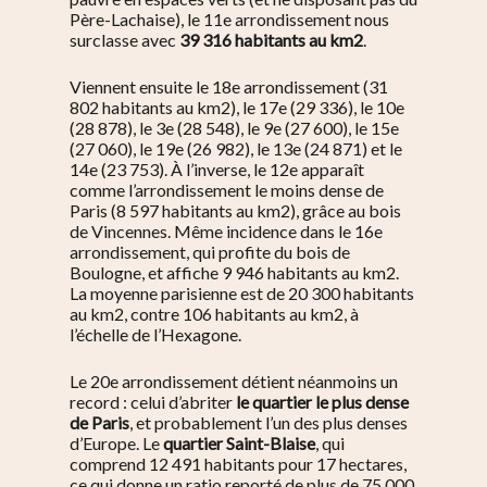
Père-Lachaise), le 11e arrondissement nous
surclasse avec
39 316 habitants au km2
.
Viennent ensuite le 18e arrondissement (31
802 habitants au km2), le 17e (29 336), le 10e
(28 878), le 3e (28 548), le 9e (27 600), le 15e
(27 060), le 19e (26 982), le 13e (24 871) et le
14e (23 753).
À l’inverse, le 12e apparaît
comme l’arrondissement le moins dense de
Paris (8 597 habitants au km2), grâce au bois
de Vincennes. Même incidence dans le 16e
arrondissement, qui profite du bois de
Boulogne, et affiche 9 946 habitants au km2.
La moyenne parisienne est de 20 300 habitants
au km2, contre 106 habitants au km2, à
l’échelle de l’Hexagone.
Le 20e arrondissement détient néanmoins un
record : celui d’abriter
le quartier le plus dense
de Paris
, et probablement l’un des plus denses
d’Europe. Le
quartier Saint-Blaise
, qui
comprend 12 491 habitants pour 17 hectares,
ce qui donne
un ratio reporté de plus de 75 000