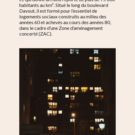
habitants au km². Situé le long du
boulevard
Davout, il est formé pour l’essentiel de
logements sociaux construits au milieu des
années 60 et achevés au cours des années 80,
dans le cadre d’une Zone d’aménagement
S’informer
concerté (ZAC).
Au quotidien
Se régaler
Commerces
Bars et cafés
Se bouger
Histoire
Restos
Agenda
Par quartier
Immobilier
Street food
Balades
Belleville / Ménilmonta
À propos
Politique locale
Jourdain
Culture
Nous Soutenir
Pelleport / Saint-Farg
Enfants
Télégraphe
Sport & bien-être
Père Lachaise / Gambe
Plaine Lagny