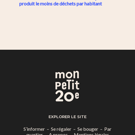
produit le moins de déchets par habitant
EXPLORER LE SITE
S’informer
–
Se régaler
–
Se bouger
–
Par
quartier
–
A propos
–
Mentions légales