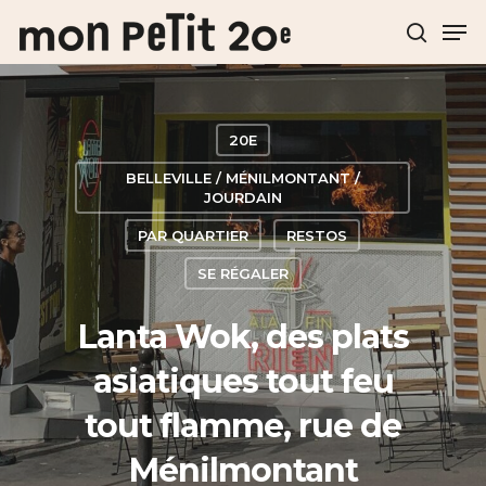
Hit enter to search or ESC to close
20E
BELLEVILLE / MÉNILMONTANT /
JOURDAIN
PAR QUARTIER
RESTOS
SE RÉGALER
Lanta Wok, des plats
asiatiques tout feu
tout flamme, rue de
Ménilmontant