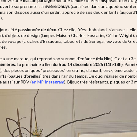
 découvre une
maison partagée
par une famille : le Père disposait d’un éta
ouverte surprenante : la
rivière Dhuys
(
canalisée dans un aqueduc souter
 maison dispose aussi d’un jardin, apprécié de ses deux enfants (aujourd’
).
ujours été
passionnée de déco
. Chez elle, “c’est boboland” s’amuse-t-elle
er), d’objets de design (lampes Maison Charles, Foscarini, Céline Wright),
s de voyage (cruches d’Essaouira, tabourets du Sénégal, ex-voto de G
res.
ie a une marque, qui reprend son surnom d’enfance (Ma Nini). C’est au 3e ét
hémères
. La prochaine a lieu
du 6 au 14 décembre 2025 (11h-18h)
. Parmi
u), des pièces uniques “précieuses” en
citrine, diamant, onyx, émeraude
,
ffs (
bagues d’oreilles) très dans l’air du temps. De quoi réaliser de nombr
e aussi sur RDV (
en MP Instagram
). Bijoux très résistants, plaqués or 3 m