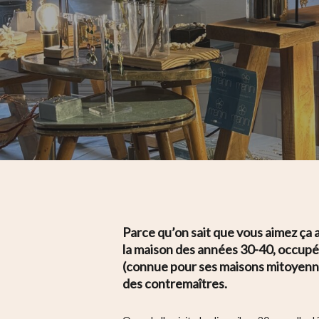
Parce qu’on sait que vous aimez ça a
la maison des années 30-40, occupée
(connue pour ses maisons mitoyennes
Hit enter to search or ESC to close
des contremaîtres.