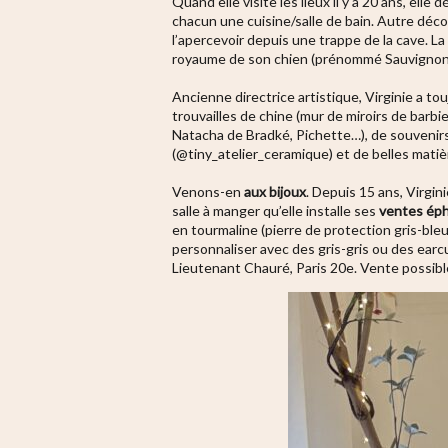
Quand elle visite les lieux il y a 20 ans, elle
chacun une cuisine/salle de bain. Autre déc
l’apercevoir depuis une trappe de la cave. La
royaume de son chien (prénommé Sauvignon
Ancienne directrice artistique, Virginie a to
trouvailles de chine (mur de miroirs de barbi
Natacha de Bradké, Pichette…), de souvenir
(@tiny_atelier_ceramique) et de belles matiè
Venons-en
aux bijoux
. Depuis 15 ans, Virgin
salle à manger qu’elle installe ses
ventes ép
en tourmaline (pierre de protection gris-ble
personnaliser avec des gris-gris ou des earcu
Lieutenant Chauré, Paris 20e. Vente possibl