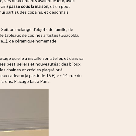
ge, ses deux enfants avaient le leur, avec
rain)
passe sous la maison
, et on peut
hui partis), des copains, et désormais
. Soit un mélange d’objets de famille, de
 de tableaux de copines artistes (Guacolda,
rèce…), de céramique homemade
age qu’elle a installé son atelier, et dans sa
 ses best-sellers et nouveautés : des bijoux
 des chaînes et créoles plaqué or à
eux cadeaux (à partir de 15 €).
>> 14, rue du
icrons. Placage fait à Paris.