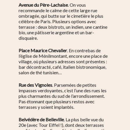
Avenue du Père-Lachaise
. On vous
recommande le calme de cette large rue
ombragée, qui butte sur le cimetière le plus
célèbre de Paris. Plusieurs options avec
terrasse : deux bistrots, un indien, une cantine
bio, une pâtisserie argentine et un bar-
disquaire.
Place Maurice Chevalier
. En contrebas de
l’église de Ménilmontant, encore une place de
village, où plusieurs adresses sont présentes :
bar décontracté, café, italien bistronomique,
S’informer
salon de thé tunisien…
Au quotidien
Se régaler
Rue des Vignoles
. Parsemées de petites
impasses verdoyantes, c’est l’une des rues les
Commerces
Bars et cafés
Se bouger
plus charmantes du sud de l’arrondissement.
Pas étonnant que plusieurs restos avec
Histoire
Restos
Agenda
Par quartier
terrasses y soient implantés.
Immobilier
Street food
Balades
Belleville / Ménilmonta
À propos
Belvédère de Belleville
. La plus belle vue du
Politique locale
Jourdain
Culture
20e (avec Tour Eiffel !), dont deux terrasses