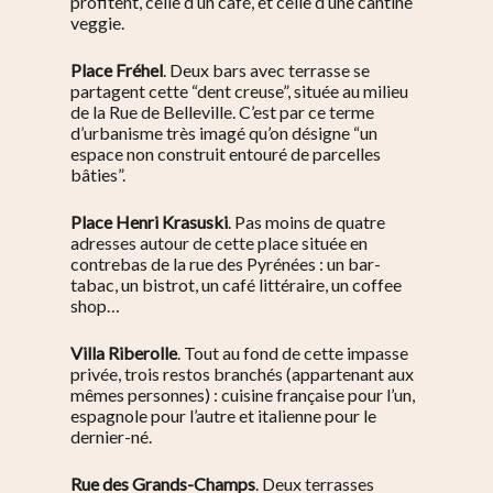
Nous Soutenir
profitent, celle d’un café, et celle d’une cantine
Pelleport / Saint-Farg
Enfants
veggie.
Télégraphe
Sport & bien-être
Place Fréhel
. Deux bars avec terrasse se
Père Lachaise / Gambe
partagent cette
“dent creuse”, située au milieu
Plaine Lagny
de la Rue de Belleville. C’est par ce terme
d’urbanisme très imagé qu’on désigne “un
Saint-Blaise / Réunion
espace non construit entouré de parcelles
bâties”.
Place Henri Krasuski
. Pas moins de quatre
adresses autour de cette place située en
contrebas de la rue des Pyrénées : un bar-
tabac, un bistrot, un café littéraire, un coffee
shop…
Villa Riberolle
. Tout au fond de cette impasse
privée, trois restos branchés (appartenant aux
mêmes personnes) : cuisine française pour l’un,
espagnole pour l’autre et italienne pour le
dernier-né.
Rue des Grands-Champs
. Deux terrasses