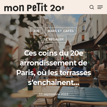
Hit enter to search or ESC to close
20E
BARS ET CAFÉS
SE RÉGALER
Ces coins du 20e
arrondissement de
Paris, où les terrasses
s’enchaînent…
11 septembre 2023