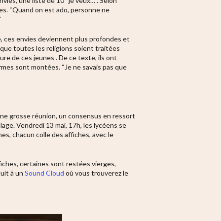
nvies, une liste de 10 “je veux…”. Selon
vies. “Quand on est ado, personne ne
”
te, ces envies deviennent plus profondes et
 que toutes les religions soient traitées
ure de ces jeunes . De ce texte, ils ont
larmes sont montées. “Je ne savais pas que
s une grosse réunion, un consensus en ressort
llage. Vendredi 13 mai, 17h, les lycéens se
nes, chacun colle des affiches, avec le
fiches, certaines sont restées vierges,
uit à un
Sound Cloud
où vous trouverez le