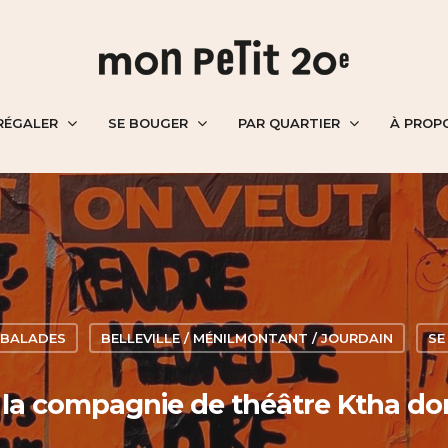
RÉGALER
SE BOUGER
PAR QUARTIER
À PROP
BALADES
BELLEVILLE / MÉNILMONTANT / JOURDAIN
SE
: la compagnie de théâtre Ktha do