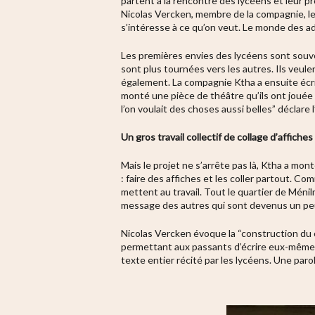
partent à la rencontre des lycéens et leur pr
Nicolas Vercken, membre de la compagnie, le 
s’intéresse à ce qu’on veut. Le monde des a
Les premières envies des lycéens sont souven
sont plus tournées vers les autres. Ils veule
également. La compagnie Ktha a ensuite écrit 
monté une pièce de théâtre qu’ils ont jouée d
l’on voulait des choses aussi belles” déclare 
Un gros travail collectif de collage d’affiches
Mais le projet ne s’arrête pas là, Ktha a mo
: faire des affiches et les coller partout. C
mettent au travail. Tout le quartier de Ménilm
message des autres qui sont devenus un peu 
Nicolas Vercken évoque la “construction du co
permettant aux passants d’écrire eux-mêmes 
texte entier récité par les lycéens. Une paro