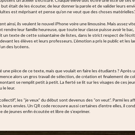
oposent un atelier d’écriture. Chaque élève doit écrire une liste de ses e
but était de les écouter, de leur donner la parole et de valider leurs en
dultes est méprisant et pense qu’on ne veut que des choses matérielles.
t ainsi, ils veulent le nouvel iPhone voire une limousine. Mais assez vi
nt rendre leur famille heureuse, que toute leur classe puisse avoir le bac,
un texte de cette soixantaine de listes, dans le strict respect de l’écrit
evant les élèves et leurs professeurs. L’émotion a pris le public et les 
l’un des lycéens.
nté une pièce de ce texte, mais que voulait en faire les étudiants ? Aprè
ommence alors un gros travail de sélection, de création et finalement de co
ontant se remplit petit à petit. La fierté se lit sur les visages de ces jeu
le leur.
llectif”, les “je veux” du début sont devenus des “on veut”. Parmi les af
leurs envies. Un QR code recouvre aussi certaines d’entre elles, il cond
le de jeunes enfin écoutée et libre de s’exprimer.