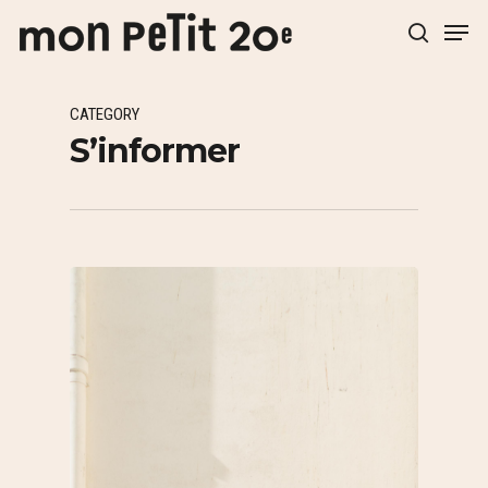
CATEGORY
Hit enter to search or ESC to close
S’informer