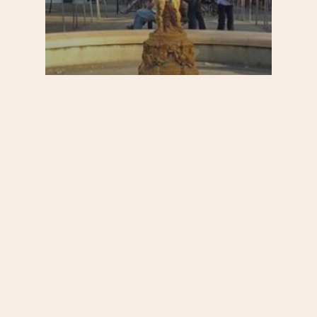
Au quotidien
Belleville / Ménilmontant / Jourdain
Par quartier
S'informer
Le Quartier de la Réunion,
coup de coeur du
« Guardian »