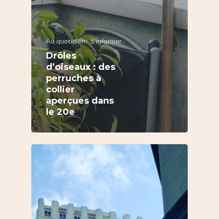
Au quotidien
S'informer
Drôles
d’oiseaux : des
perruches à
collier
aperçues dans
le 20e
S’informer
Au quotidien
Se régaler
Commerces
Bars et cafés
Se bouger