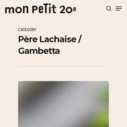
CATEGORY
Hit enter to search or ESC to close
Père Lachaise /
Gambetta