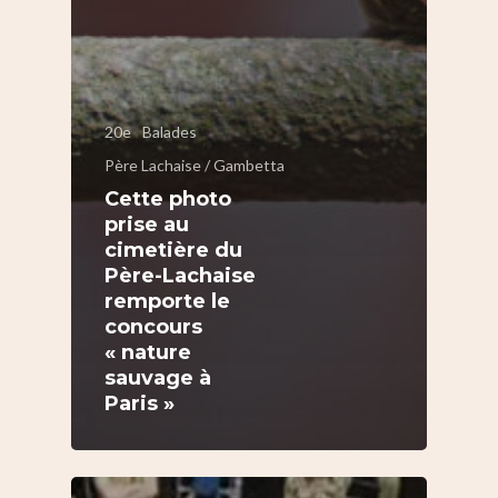
20e
Balades
Père Lachaise / Gambetta
Cette photo
prise au
cimetière du
Père-Lachaise
remporte le
concours
« nature
sauvage à
Paris »