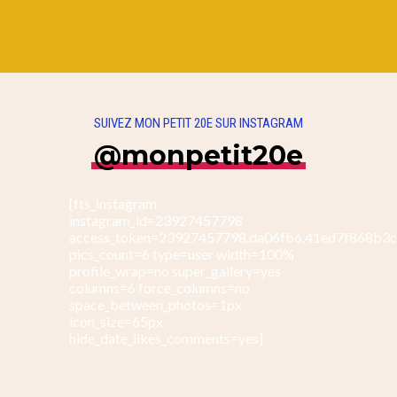
SUIVEZ MON PETIT 20E SUR INSTAGRAM
@monpetit20e
[fts_instagram
instagram_id=23927457798
access_token=23927457798.da06fb6.41ed7f868b3
pics_count=6 type=user width=100%
profile_wrap=no super_gallery=yes
columns=6 force_columns=no
space_between_photos=1px
icon_size=65px
hide_date_likes_comments=yes]