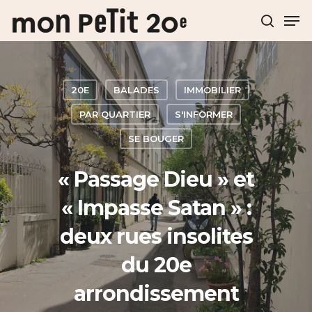
Hit enter to search or ESC to close
20E
BALADES
IMMOBILIER
PAR QUARTIER
S'INFORMER
SE BOUGER
« Passage Dieu » et
« Impasse Satan » :
deux rues insolites
du 20e
arrondissement