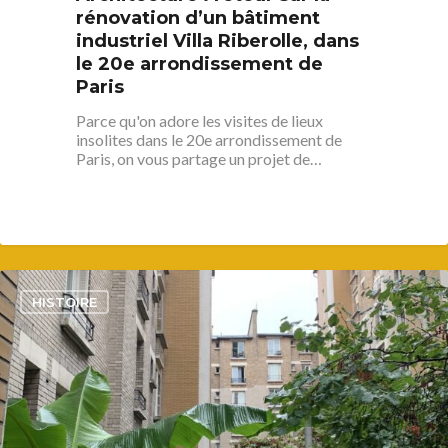
rénovation d’un bâtiment
industriel Villa Riberolle, dans
S’informer
le 20e arrondissement de
Au quotidien
Se régaler
Paris
Commerces
Parce qu'on adore les visites de lieux
Bars et cafés
Se bouger
insolites dans le 20e arrondissement de
Histoire
Restos
Paris, on vous partage un projet de…
Agenda
Par quartier
Immobilier
Street food
Balades
Belleville / Ménilmonta
À propos
Politique locale
Jourdain
Culture
Nous Soutenir
Pelleport / Saint-Farg
Enfants
Télégraphe
3
Sport & bien-être
HISTOIRE
Père Lachaise / Gambe
Plaine Lagny
Saint-Blaise / Réunion