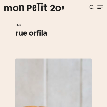
TAG
Hit enter to search or ESC to close
rue orfila