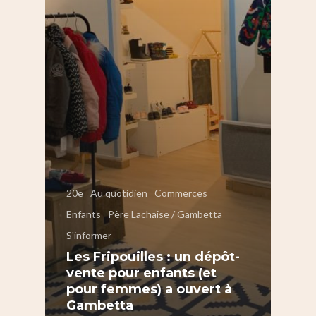
Saint-Blaise / Réunion
20e
Au quotidien
Commerces
Enfants
Père Lachaise / Gambetta
S'informer
Les Fripouilles : un dépôt-
vente pour enfants (et
pour femmes) a ouvert à
Gambetta