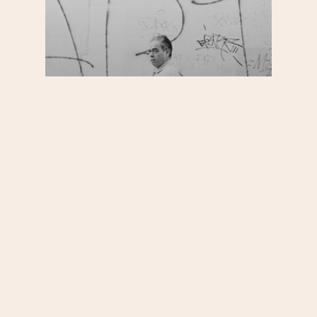
20e
Culture
Par quartier
Père Lachaise / Gambetta
Street photographie : la
rue Orfila immortalisée par
Pierre Bonard