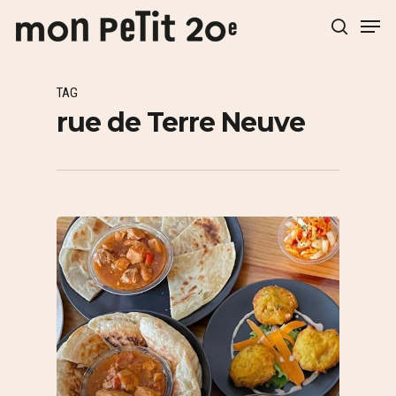
TAG
Hit enter to search or ESC to close
rue de Terre Neuve