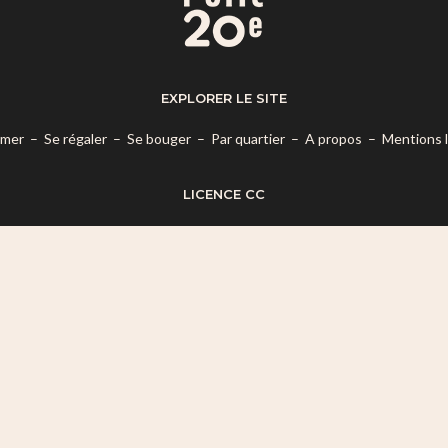
EXPLORER LE SITE
rmer
–
Se régaler
–
Se bouger
–
Par quartier
–
A propos
–
Mentions 
LICENCE CC
es termes de la
Licence Creative Commons Attribution – Pas d’Utilisatio
© 2026 Mon Petit 20e.