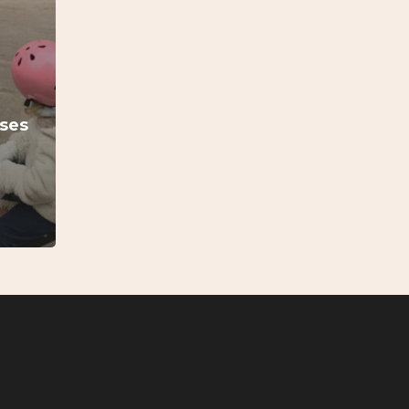
sses
e