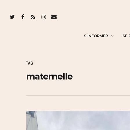
S’INFORMER
SE 
TAG
maternelle
Hit enter to search or ESC to close