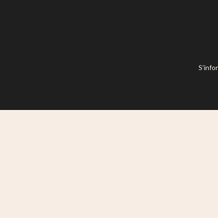
S’info
Ce site est mis à disposition selon l