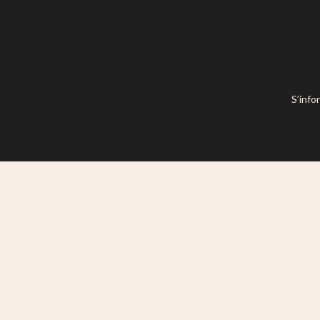
S’info
Ce site est mis à disposition selon l