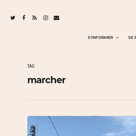
S’INFORMER
SE 
TAG
marcher
Hit enter to search or ESC to close