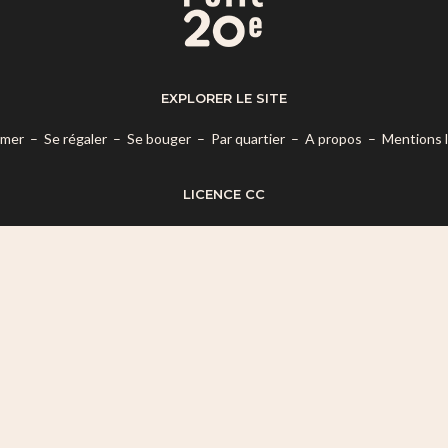
EXPLORER LE SITE
rmer
–
Se régaler
–
Se bouger
–
Par quartier
–
A propos
–
Mentions 
LICENCE CC
es termes de la
Licence Creative Commons Attribution – Pas d’Utilisatio
© 2026 Mon Petit 20e.