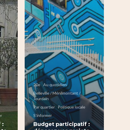
20e
Au quotidien
Belleville / Ménilmontant /
Jourdain
Par quartier
Politique locale
er
S'informer
 :
Budget participatif :