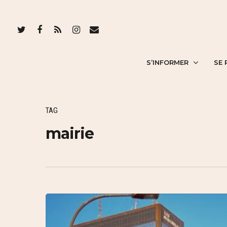
S’INFORMER
SE 
TAG
mairie
Hit enter to search or ESC to close