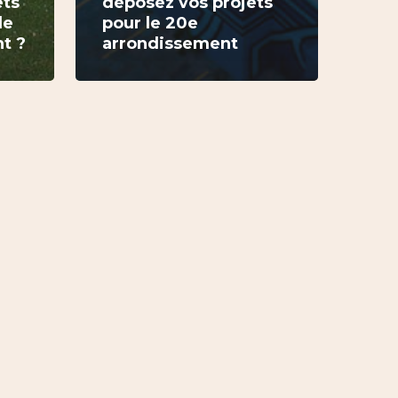
ets
déposez vos projets
le
pour le 20e
t ?
arrondissement