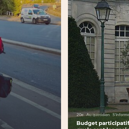
20e
Au quotidien
S'inform
Budget participatif