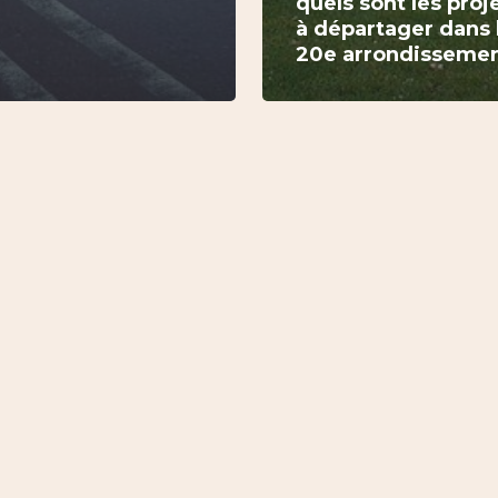
quels sont les proj
à départager dans 
20e arrondissemen