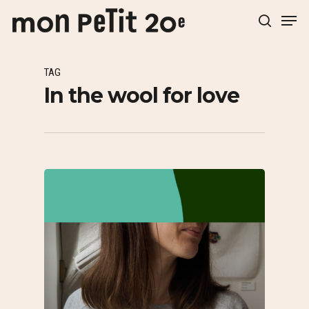
TAG
Hit enter to search or ESC to close
In the wool for love