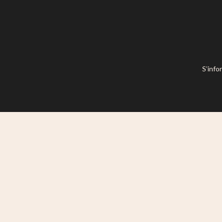
S’info
Ce site est mis à disposition selon l