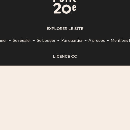
EXPLORER LE SITE
rmer
–
Se régaler
–
Se bouger
–
Par quartier
–
A propos
–
Mentions 
LICENCE CC
es termes de la
Licence Creative Commons Attribution – Pas d’Utilisatio
© 2026 Mon Petit 20e.