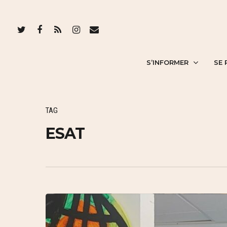
S’INFORMER
SE 
TAG
ESAT
Hit enter to search or ESC to close