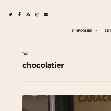
S’INFORMER
SE 
TAG
chocolatier
Hit enter to search or ESC to close