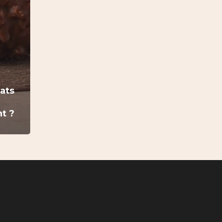
ats
t ?