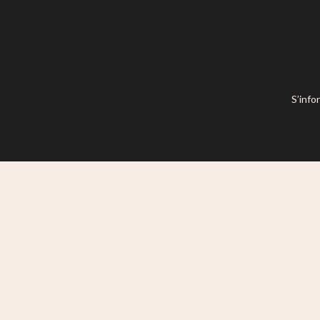
S’info
Ce site est mis à disposition selon l