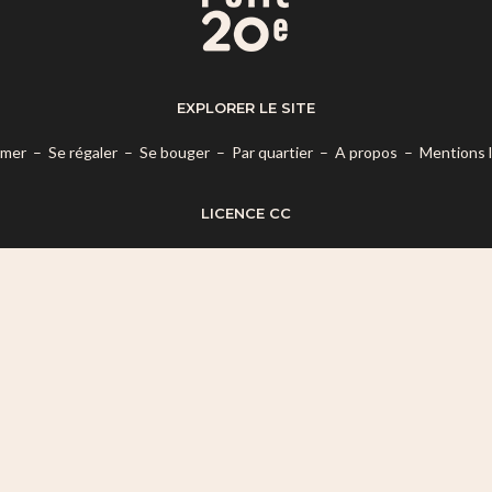
EXPLORER LE SITE
rmer
–
Se régaler
–
Se bouger
–
Par quartier
–
A propos
–
Mentions 
LICENCE CC
es termes de la
Licence Creative Commons Attribution – Pas d’Utilisatio
© 2026 Mon Petit 20e.