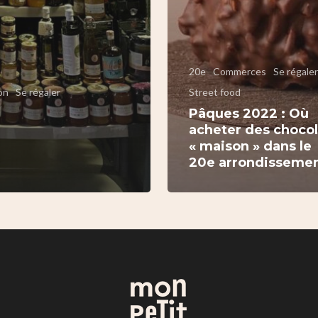
20e
Commerces
Se régaler
on
Se régaler
Street food
Pâques 2022 : Où
acheter des chocol
« maison » dans le
20e arrondissemen