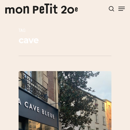
TAG
Hit enter to search or ESC to close
cave