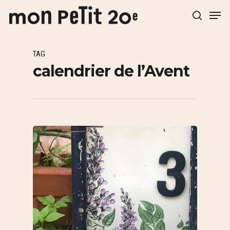
TAG
Hit enter to search or ESC to close
calendrier de l’Avent