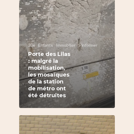
20e
Enfants
Immobilier
S'informer
Porte des Lilas
: malgré la
mobilisation,
les mosaïques
S’informer
de la station
de métro ont
Au quotidien
Se régaler
été détruites
Commerces
Bars et cafés
Se bouger
Histoire
Restos
Agenda
Par quartier
Immobilier
Street food
Balades
Belleville / Ménilmonta
À propos
Politique locale
Jourdain
Culture