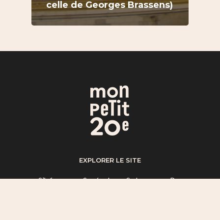
celle de Georges Brassens)
EXPLORER LE SITE
S’informer
–
Se régaler
–
Se bouger
–
Par
quartier
–
A propos
–
Mentions légales
LICENCE CC