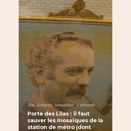
Nous Soutenir
Pelleport / Saint-Farg
Enfants
Télégraphe
Sport & bien-être
Père Lachaise / Gambe
Plaine Lagny
Saint-Blaise / Réunion
20e
Enfants
Immobilier
S'informer
Porte des Lilas : il faut
sauver les mosaïques de la
station de métro (dont