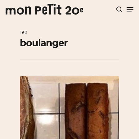
TAG
Hit enter to search or ESC to close
boulanger