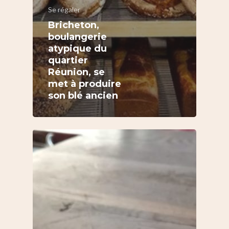
Se régaler
Bricheton,
boulangerie
atypique du
quartier
Réunion, se
met à produire
son blé ancien
S’informer
Au quotidien
Se régaler
Commerces
Bars et cafés
Se bouger
Histoire
Restos
Agenda
Par quartier
Immobilier
Street food
Balades