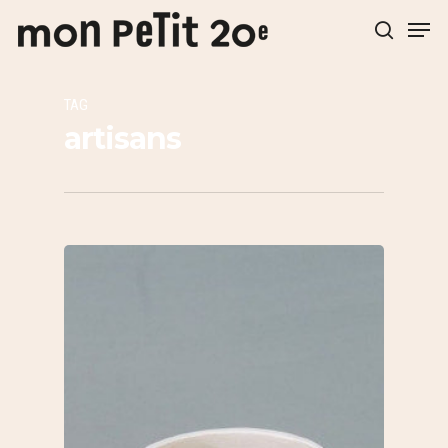
TAG
Hit enter to search or ESC to close
artisans