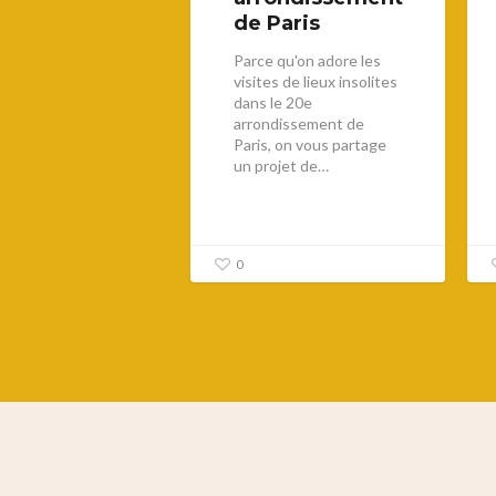
de Paris
Parce qu'on adore les
visites de lieux insolites
dans le 20e
arrondissement de
Paris, on vous partage
un projet de…
0