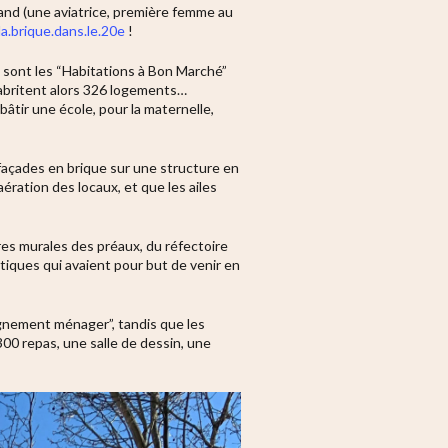
land (une aviatrice, première femme au
a.brique.dans.le.20e
!
e sont les “Habitations à Bon Marché”
s abritent alors 326 logements…
bâtir une école, pour la maternelle,
façades en brique sur une structure en
ration des locaux, et que les ailes
ures murales des préaux, du réfectoire
stiques qui avaient pour but de venir en
ignement ménager”, tandis que les
300 repas, une salle de dessin, une