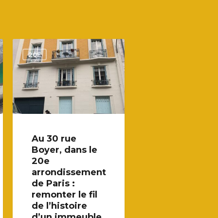
20E
Au 30 rue
Boyer, dans le
20e
arrondissement
de Paris :
remonter le fil
de l’histoire
d’un immeuble