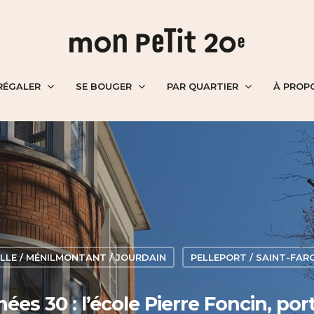
RÉGALER
SE BOUGER
PAR QUARTIER
À PROP
ILLE / MÉNILMONTANT / JOURDAIN
PELLEPORT / SAINT-FAR
ées 30 : l’école Pierre Foncin, p