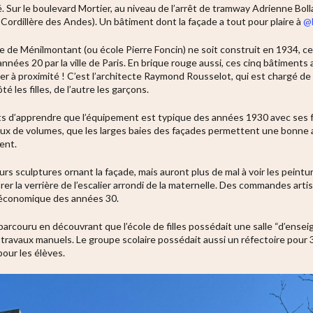
é. Sur le boulevard Mortier, au niveau de l’arrêt de tramway Adrienne Bol
 Cordillère des Andes). Un bâtiment dont la façade a tout pour plaire à
@l
te de Ménilmontant (ou école Pierre Foncin) ne soit construit en 1934, c
 années 20 par la ville de Paris. En brique rouge aussi, ces cinq bâtiment
er à proximité ! C’est l’architecte Raymond Rousselot, qui est chargé de 
té les filles, de l’autre les garçons.
ts d’apprendre que l’équipement est typique des années 1930 avec ses 
ux de volumes, que les larges baies des façades permettent une bonne aé
ent.
rs sculptures ornant la façade, mais auront plus de mal à voir les peint
er la verrière de l’escalier arrondi de la maternelle. Des commandes arti
e économique des années 30.
arcouru en découvrant que l’école de filles possédait une salle “d’ense
 travaux manuels. Le groupe scolaire possédait aussi un réfectoire pour 
our les élèves.