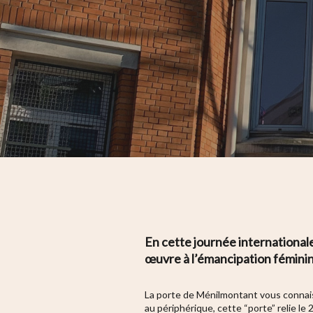
En cette journée international
œuvre à l’émancipation fémini
Hit enter to search or ESC to close
La porte de Ménilmontant vous connaiss
au périphérique, cette “porte” relie l