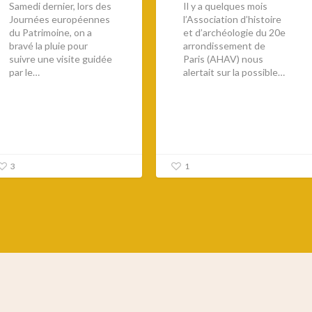
Samedi dernier, lors des
Il y a quelques mois
Journées européennes
l’Association d’histoire
du Patrimoine, on a
et d’archéologie du 20e
bravé la pluie pour
arrondissement de
suivre une visite guidée
Paris (AHAV) nous
par le…
alertait sur la possible…
3
1