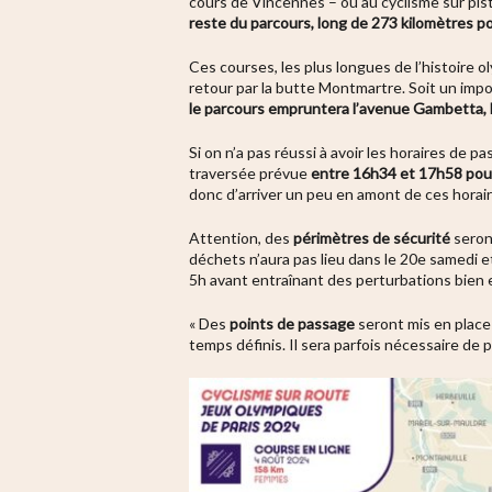
cours de Vincennes – ou au cyclisme sur piste
reste du parcours, long de 273 kilomètres 
Ces courses,
les plus longues de l’histoire
retour par la butte Montmartre. Soit un imp
le parcours empruntera l’
avenue Gambetta, l
Si on n’a pas réussi à avoir les horaires de 
traversée prévue
entre 16h34 et 17h58 pou
donc d’arriver un peu en amont de ces horair
Attention, des
périmètres de sécurité
seront
déchets n’aura pas lieu dans le 20e samedi et
5h avant entraînant des perturbations bien e
« Des
points de passage
seront mis en place
temps définis. Il sera parfois nécessaire de 