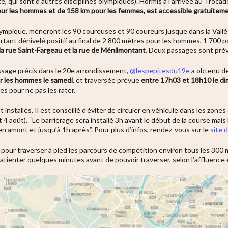
, qui sont d’autres disciplines olympiques). Hormis à l’arrivée au Trocad
pour les hommes et de 158 km pour les femmes, est accessible gratuitem
 olympique, mèneront les 90 coureuses et 90 coureurs jusque dans la Vall
ortant dénivelé positif au final de 2 800 mètres pour les hommes, 1 700 
a rue Saint-Fargeau et la rue de Ménilmontant
. Deux passages sont pré
passage précis dans le 20e arrondissement,
@lespepitesdu19e
a obtenu de
r les hommes le samedi
, et traversée prévue
entre 17h03 et 18h10 le d
es pour ne pas les rater.
 installés.
Il est conseillé d’éviter de circuler en véhicule dans les zones
 4 août).
“Le barriérage sera installé 3h avant le début de la course mai
n amont et jusqu’à 1h après”. Pour plus d’infos, rendez-vous sur le
site 
 pour traverser à pied les parcours de compétition environ tous les 300 
patienter quelques minutes avant de pouvoir traverser, selon l’affluence 