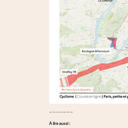
———————
À lire aussi :