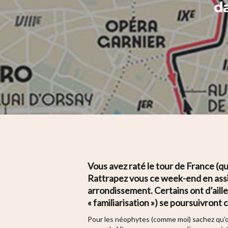
da
Hit enter to search or ESC to close
Vous avez raté le tour de France (qu
Rattrapez vous ce week-end en assi
arrondissement. Certains ont d’aille
« familiarisation ») se poursuivront
Pour les néophytes (comme moi) sachez qu’o