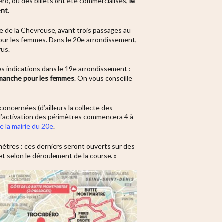
éro, où des billets ont été commercialisés,
le
ent
.
ée de la Chevreuse, avant trois passages au
pour les femmes. Dans le 20e arrondissement,
vus.
s indications dans le 19e arrondissement :
imanche pour les femmes
. On vous conseille
 concernées (d’ailleurs
la collecte des
s l’activation des périmètres commencera 4 à
de la mairie du 20e
.
mètres : ces derniers seront ouverts sur des
et selon le déroulement de la course. »