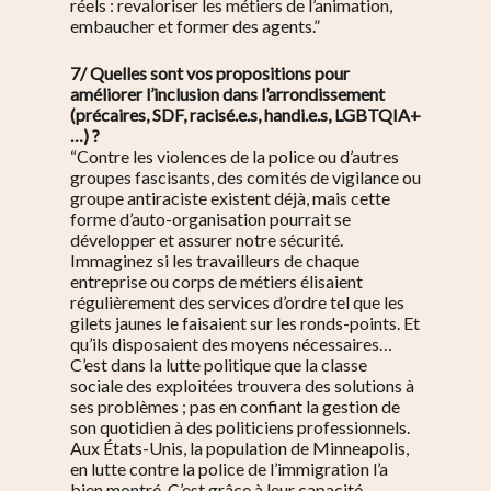
réels : revaloriser les métiers de l’animation,
Au quotidien
Se régaler
embaucher et former des agents.”
Commerces
Bars et cafés
Se bouger
7/ Quelles sont vos propositions pour
Histoire
améliorer l’inclusion dans l’arrondissement
Restos
Agenda
Par quartier
(précaires, SDF, racisé.e.s, handi.e.s, LGBTQIA+
Immobilier
Street food
…) ?
Balades
Belleville / Ménilmonta
À propos
“Contre les violences de la police ou d’autres
Politique locale
Jourdain
groupes fascisants, des comités de vigilance ou
Culture
Nous Soutenir
groupe antiraciste existent déjà, mais cette
Pelleport / Saint-Farg
Enfants
forme d’auto-organisation pourrait se
Télégraphe
développer et assurer notre sécurité.
Sport & bien-être
Immaginez si les travailleurs de chaque
Père Lachaise / Gambe
entreprise ou corps de métiers élisaient
régulièrement des services d’ordre tel que les
Plaine Lagny
gilets jaunes le faisaient sur les ronds-points. Et
qu’ils disposaient des moyens nécessaires…
Saint-Blaise / Réunion
C’est dans la lutte politique que la classe
sociale des exploitées trouvera des solutions à
ses problèmes ; pas en confiant la gestion de
son quotidien à des politiciens professionnels.
Aux États-Unis, la population de Minneapolis,
en lutte contre la police de l’immigration l’a
bien montré. C’est grâce à leur capacité