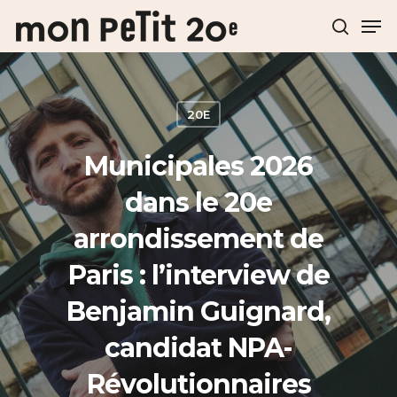
Hit enter to search or ESC to close
20E
Municipales 2026
dans le 20e
arrondissement de
Paris : l’interview de
Benjamin Guignard,
candidat NPA-
Révolutionnaires