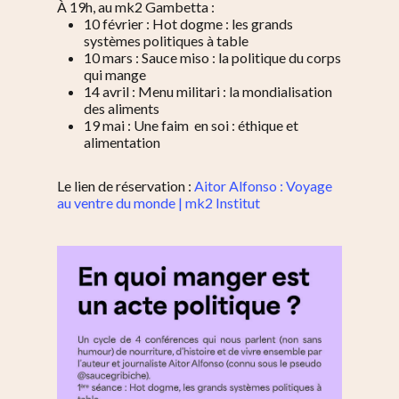
À 19h, au mk2 Gambetta :
10 février : Hot dogme : les grands
systèmes politiques à table
10 mars : Sauce miso : la politique du corps
qui mange
14 avril : Menu militari : la mondialisation
des aliments
19 mai : Une faim en soi : éthique et
alimentation
Le lien de réservation :
Aitor Alfonso : Voyage
au ventre du monde | mk2 Institut
S’informer
Au quotidien
Se régaler
Commerces
Bars et cafés
Se bouger
Histoire