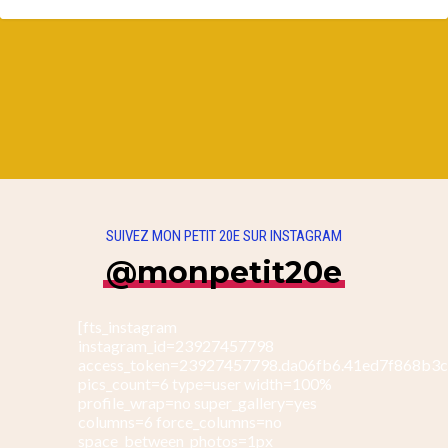
SUIVEZ MON PETIT 20E SUR INSTAGRAM
@monpetit20e
[fts_instagram
instagram_id=23927457798
access_token=23927457798.da06fb6.41ed7f868b3
pics_count=6 type=user width=100%
profile_wrap=no super_gallery=yes
columns=6 force_columns=no
space_between_photos=1px