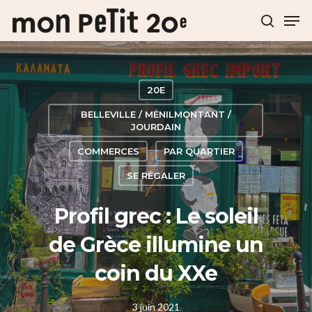
Hit enter to search or ESC to close
20E
BELLEVILLE / MÉNILMONTANT /
JOURDAIN
COMMERCES
PAR QUARTIER
SE RÉGALER
Profil grec : Le soleil
de Grèce illumine un
coin du XXe
3 juin 2021