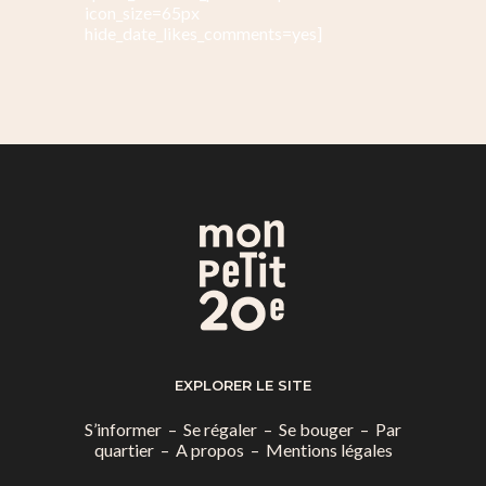
icon_size=65px
hide_date_likes_comments=yes]
EXPLORER LE SITE
S’informer
–
Se régaler
–
Se bouger
–
Par
quartier
–
A propos
–
Mentions légales