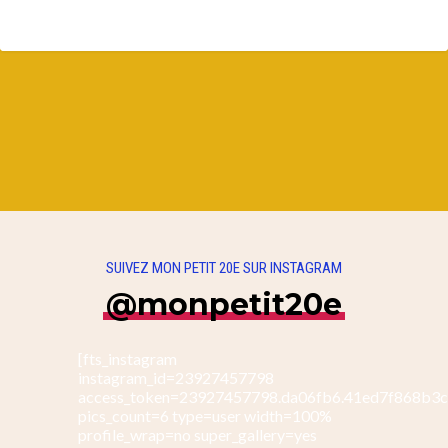
SUIVEZ MON PETIT 20E SUR INSTAGRAM
@monpetit20e
[fts_instagram
instagram_id=23927457798
access_token=23927457798.da06fb6.41ed7f868b3
pics_count=6 type=user width=100%
profile_wrap=no super_gallery=yes