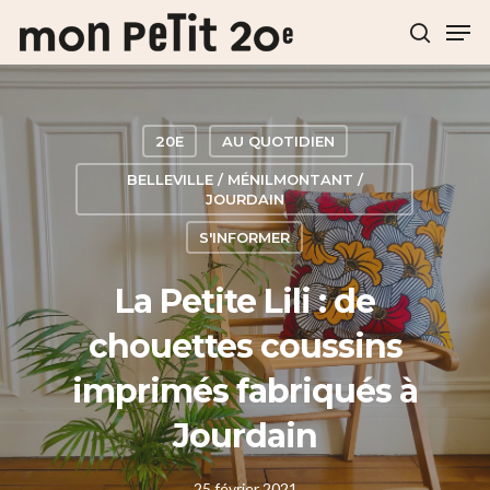
Hit enter to search or ESC to close
20E
AU QUOTIDIEN
BELLEVILLE / MÉNILMONTANT /
JOURDAIN
S'INFORMER
La Petite Lili : de
chouettes coussins
imprimés fabriqués à
Jourdain
25 février 2021