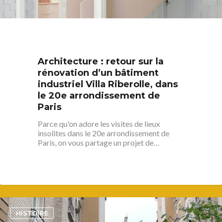
S’informer
Architecture : retour sur la
rénovation d’un bâtiment
Au quotidien
Se régaler
industriel Villa Riberolle, dans
Commerces
Bars et cafés
Se bouger
le 20e arrondissement de
Paris
Histoire
Restos
Agenda
Par quartier
Parce qu'on adore les visites de lieux
Immobilier
Street food
Balades
Belleville / Ménilmonta
insolites dans le 20e arrondissement de
À propos
Politique locale
Paris, on vous partage un projet de…
Jourdain
Culture
Nous Soutenir
Pelleport / Saint-Farg
Enfants
Télégraphe
Sport & bien-être
Père Lachaise / Gambe
Plaine Lagny
3
HISTOIRE