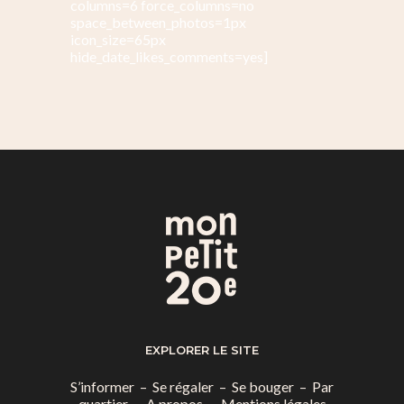
columns=6 force_columns=no
space_between_photos=1px
icon_size=65px
hide_date_likes_comments=yes]
EXPLORER LE SITE
S’informer
–
Se régaler
–
Se bouger
–
Par
quartier
–
A propos
–
Mentions légales