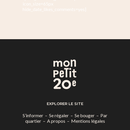
icon_size=65px
hide_date_likes_comments=yes]
EXPLORER LE SITE
S’informer
–
Se régaler
–
Se bouger
–
Par
quartier
–
A propos
–
Mentions légales