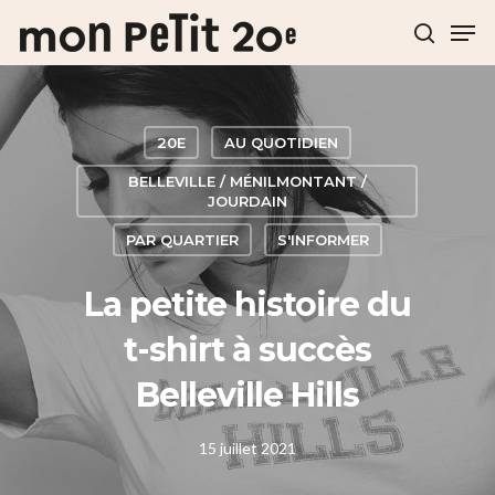
Hit enter to search or ESC to close
20E
AU QUOTIDIEN
BELLEVILLE / MÉNILMONTANT /
JOURDAIN
PAR QUARTIER
S'INFORMER
La petite histoire du
t-shirt à succès
Belleville Hills
15 juillet 2021