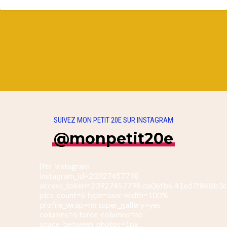
SUIVEZ MON PETIT 20E SUR INSTAGRAM
@monpetit20e
[fts_instagram
instagram_id=23927457798
access_token=23927457798.da06fb6.41ed7f868b3
pics_count=6 type=user width=100%
profile_wrap=no super_gallery=yes
columns=6 force_columns=no
space_between_photos=1px