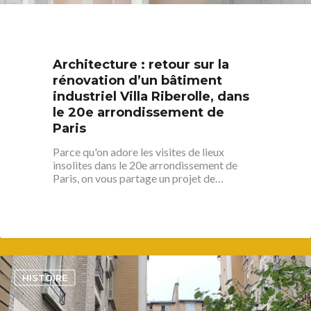
Immobilier
Street food
Balades
Belleville / Ménilmonta
À propos
Politique locale
Jourdain
Culture
Nous Soutenir
Pelleport / Saint-Farg
Enfants
Architecture : retour sur la
Télégraphe
rénovation d’un bâtiment
Sport & bien-être
industriel Villa Riberolle, dans
Père Lachaise / Gambe
le 20e arrondissement de
Plaine Lagny
Paris
Saint-Blaise / Réunion
Parce qu'on adore les visites de lieux
insolites dans le 20e arrondissement de
Paris, on vous partage un projet de…
3
HISTOIRE