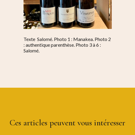
Texte Salomé. Photo 1 : Manakea. Photo 2
: authentique parenthèse. Photo 3 à 6 :
Salomé.
S’informer
Au quotidien
Se régaler
Commerces
Bars et cafés
Se bouger
Histoire
Restos
Agenda
Par quartier
Immobilier
Street food
Ces articles peuvent vous intéresser
Balades
Belleville / Ménilmonta
À propos
Politique locale
Jourdain
Culture