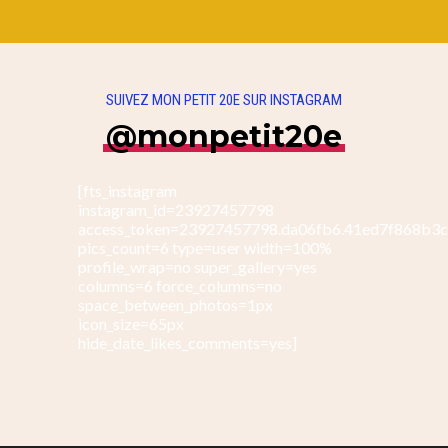
SUIVEZ MON PETIT 20E SUR INSTAGRAM
@monpetit20e
[fts_instagram
instagram_id=23927457798
access_token=23927457798.da06fb6.41ed7f868b3
pics_count=6 type=user width=100%
profile_wrap=no super_gallery=yes
columns=6 force_columns=no
space_between_photos=1px
icon_size=65px
hide_date_likes_comments=yes]