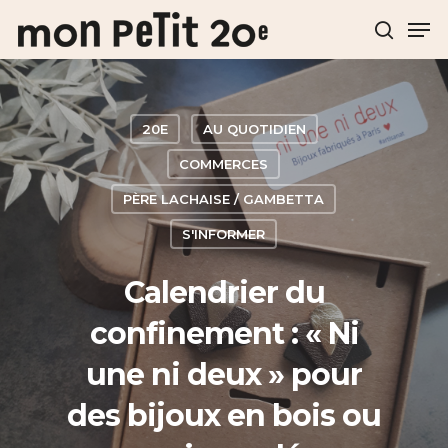
Hit enter to search or ESC to close
20E
AU QUOTIDIEN
COMMERCES
PÈRE LACHAISE / GAMBETTA
S'INFORMER
Calendrier du
confinement : « Ni
une ni deux » pour
des bijoux en bois ou