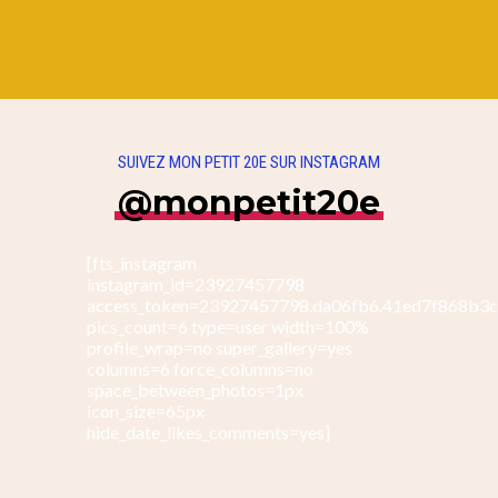
SUIVEZ MON PETIT 20E SUR INSTAGRAM
@monpetit20e
[fts_instagram
instagram_id=23927457798
access_token=23927457798.da06fb6.41ed7f868b3
pics_count=6 type=user width=100%
profile_wrap=no super_gallery=yes
columns=6 force_columns=no
space_between_photos=1px
icon_size=65px
hide_date_likes_comments=yes]