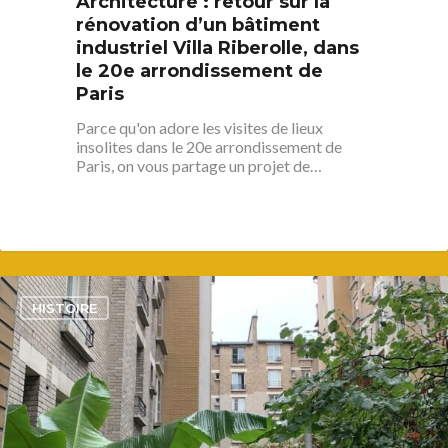
Architecture : retour sur la
rénovation d’un bâtiment
industriel Villa Riberolle, dans
S’informer
le 20e arrondissement de
Au quotidien
Se régaler
Paris
Commerces
Bars et cafés
Parce qu'on adore les visites de lieux
Se bouger
insolites dans le 20e arrondissement de
Histoire
Restos
Paris, on vous partage un projet de…
Agenda
Par quartier
Immobilier
Street food
Balades
Belleville / Ménilmonta
À propos
Politique locale
Jourdain
Culture
Nous Soutenir
Pelleport / Saint-Farg
Enfants
Télégraphe
3
Sport & bien-être
HISTOIRE
Père Lachaise / Gambe
Plaine Lagny
Saint-Blaise / Réunion