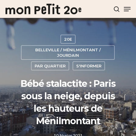
Hit enter to search or ESC to close
20E
BELLEVILLE / MÉNILMONTANT /
JOURDAIN
PAR QUARTIER
S'INFORMER
Bébé stalactite : Paris
sous la neige, depuis
les hauteurs de
Ménilmontant
10 février 2021