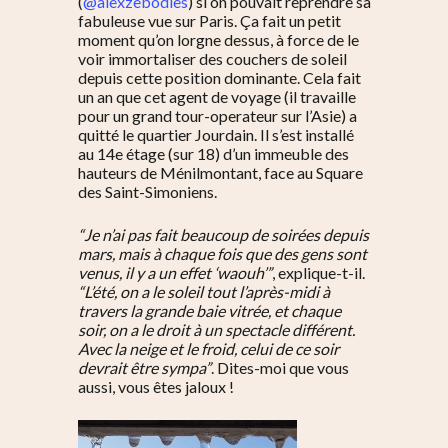
(
@alexzebodies
) si on pouvait reprendre sa
fabuleuse vue sur Paris. Ça fait un petit
moment qu’on lorgne dessus, à force de le
voir immortaliser des couchers de soleil
depuis cette position dominante. Cela fait
un an que cet agent de voyage (il travaille
pour un grand tour-operateur sur l’Asie) a
quitté le quartier Jourdain. Il s’est installé
au 14e étage (sur 18) d’un immeuble des
hauteurs de Ménilmontant, face au Square
des Saint-Simoniens.
“Je n’ai pas fait beaucoup de soirées depuis
mars, mais à chaque fois que des gens sont
venus, il y a un effet ‘waouh’”
, explique-t-il.
“L’été, on a le soleil tout l’après-midi à
travers la grande baie vitrée, et chaque
soir, on a le droit à un spectacle différent.
Avec la neige et le froid, celui de ce soir
devrait être sympa”
. Dites-moi que vous
aussi, vous êtes jaloux !