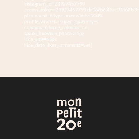
instagram_id=23927457798
access_token=23927457798.da06fb6.41ed7f868b3
pics_count=6 type=user width=100%
profile_wrap=no super_gallery=yes
columns=6 force_columns=no
space_between_photos=1px
icon_size=65px
hide_date_likes_comments=yes]