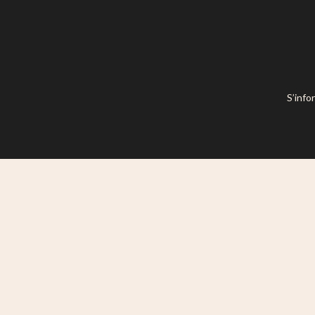
S’info
Ce site est mis à disposition selon l