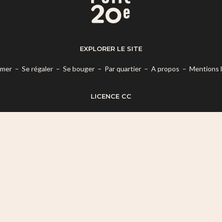
EXPLORER LE SITE
rmer
–
Se régaler
–
Se bouger
–
Par quartier
–
A propos
–
Mentions 
LICENCE CC
es termes de la
Licence Creative Commons Attribution – Pas d’Utilisatio
© 2026 Mon Petit 20e.