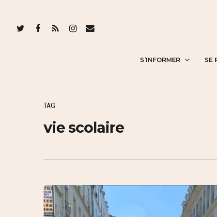
S’INFORMER
SE 
TAG
vie scolaire
Hit enter to search or ESC to close