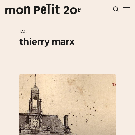
TAG
Hit enter to search or ESC to close
thierry marx