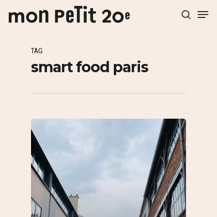
TAG
Hit enter to search or ESC to close
smart food paris